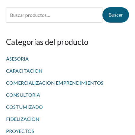
B
Buscar
u
s
Categorías del producto
c
a
ASESORIA
r
p
CAPACITACION
o
COMERCIALIZACION EMPRENDIMIENTOS
r
CONSULTORIA
:
COSTUMIZADO
FIDELIZACION
PROYECTOS