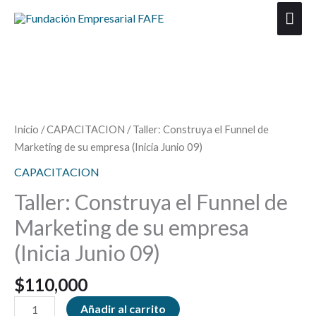
Ir
Men
al
prin
contenido
Taller:
Construya
el
Inicio
/
CAPACITACION
/ Taller: Construya el Funnel de
Funnel
Marketing de su empresa (Inicia Junio 09)
de
CAPACITACION
Marketing
de
Taller: Construya el Funnel de
su
Marketing de su empresa
empresa
(Inicia Junio 09)
(Inicia
Junio
$
110,000
09)
cantidad
Añadir al carrito