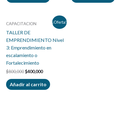
El
El
¡Oferta!
CAPACITACION
precio
precio
original
actual
TALLER DE
era:
es:
EMPRENDIMIENTO Nivel
$800,000.
$400,000.
3: Emprendimiento en
escalamiento o
Fortalecimiento
$
800,000
$
400,000
Añadir al carrito